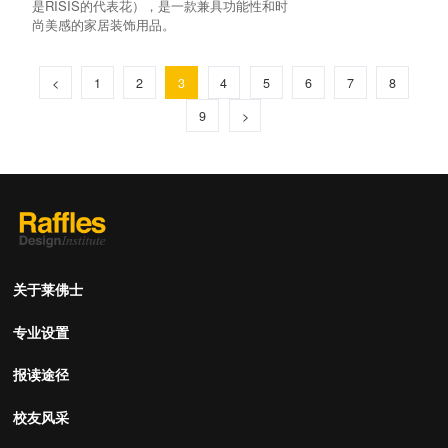
是RISIS的代表花），是一款兼具功能性和时
尚美感的家居装饰用品。
<
1
2
3
4
5
6
7
8
9
>
关于莱佛士
专业设置
报读途径
校友风采