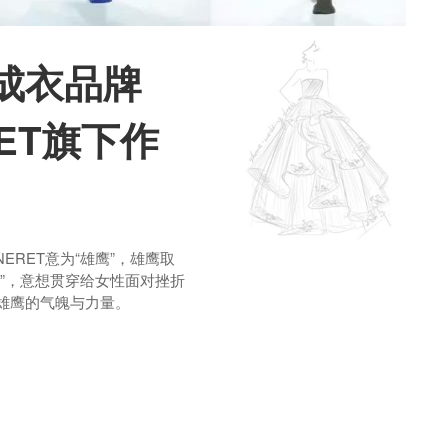
成衣品牌
RET旗下作
ERET意为“雄鹰”，雄鹰取
张”，意想贯穿给女性面对挫折
雄鹰的气魄与力量。