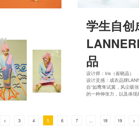
学生自创
LANNE
品
设计师：Iris（崔晓晶）
设计灵感：成衣品牌LANN
自“如鹰隼试翼，风尘吸
的一种伸张力，以及体现
<
3
4
5
6
7
...
18
19
>